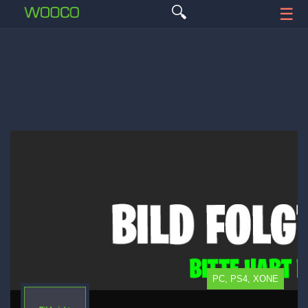
🔍
☰
PC, PS4, XONE