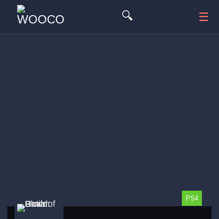
🔍
☰
PS4