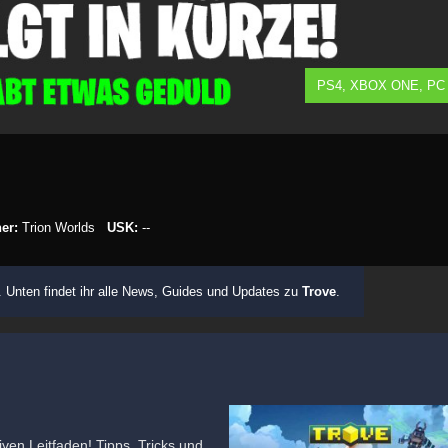
PS4, XBOX ONE, PC
er:
Trion Worlds
USK:
--
 Unten findet ihr alle News, Guides und Updates zu
Trove
.
iven Leitfaden! Tipps, Tricks und