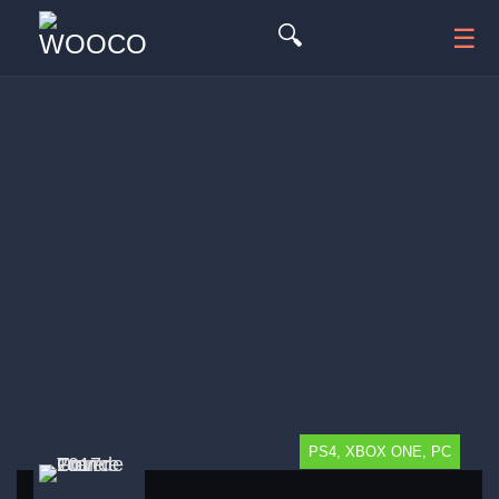
🔍
☰
PS4, XBOX ONE, PC