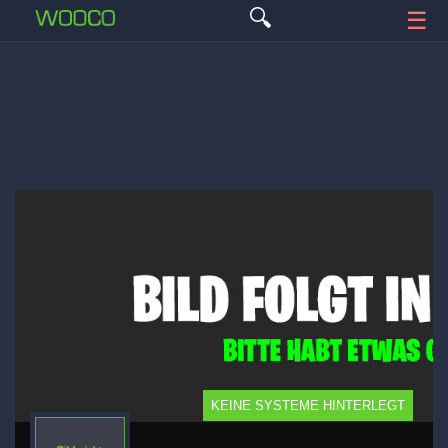
🔍
☰
KEINE SYSTEME HINTERLEGT