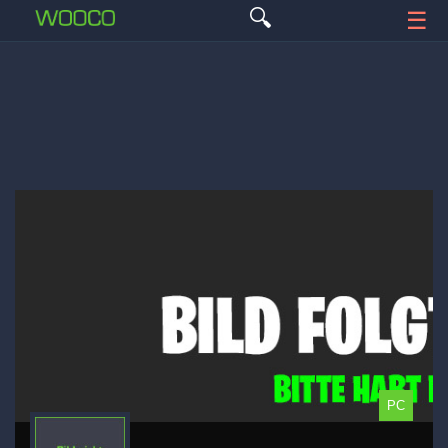
🔍
☰
PC