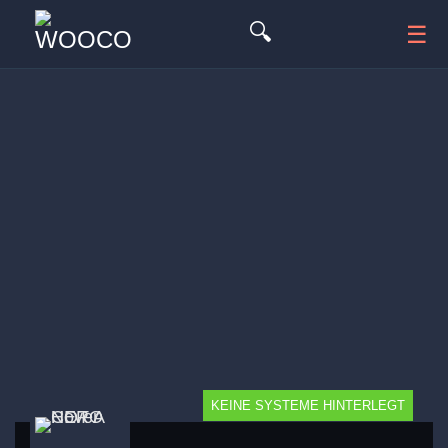
🔍
☰
KEINE SYSTEME HINTERLEGT