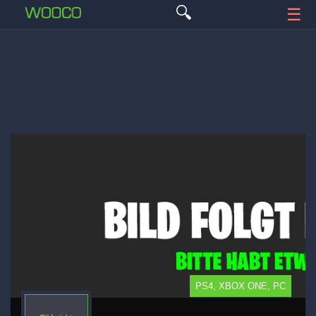
🔍
☰
PS4, XBOX ONE, PC