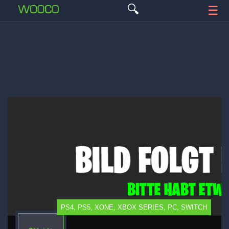
🔍
☰
PS4, PS5, XONE, XBOX SERIES, PC, SWITCH