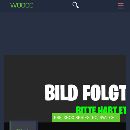
🔍
☰
PS5, XBOX SERIES, PC, SWITCH 2