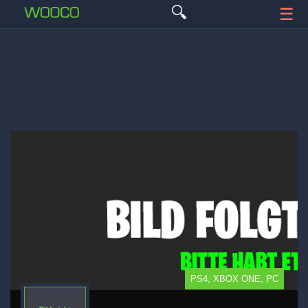
🔍
☰
PS4, XBOX ONE, PC