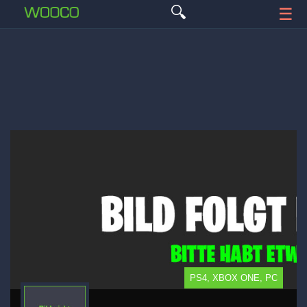
🔍
☰
PS4, XBOX ONE, PC