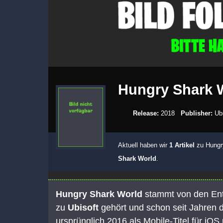
Hungry Shark 
Release:
2018
Publisher:
Ubi
Aktuell haben wir
1 Artikel
zu Hungry
Shark World
.
Hungry Shark World
stammt von den En
zu
Ubisoft
gehört und schon seit Jahren d
ursprünglich 2016 als Mobile-Titel für iO