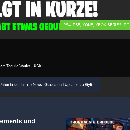
PS4, PS5, XONE, XBOX SERIES, PC
er:
Tequila Works
USK:
--
Unten findet ihr alle News, Guides und Updates zu
Gylt
.
evements und