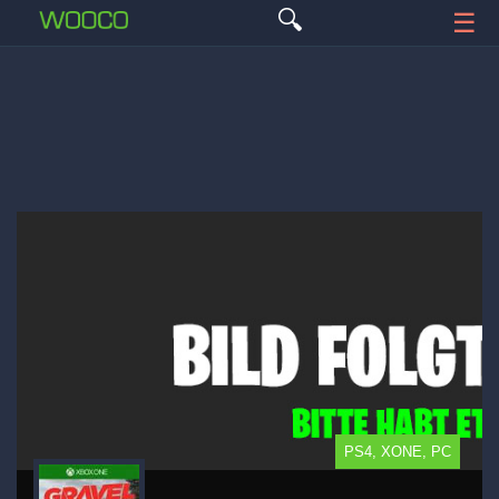
🔍
☰
PS4, XONE, PC