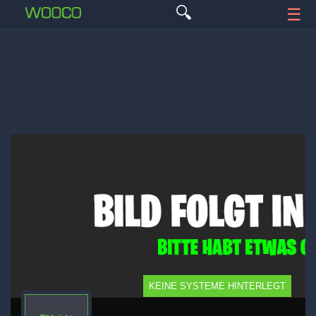
🔍
☰
KEINE SYSTEME HINTERLEGT