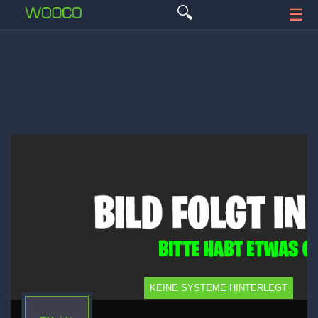
🔍
☰
KEINE SYSTEME HINTERLEGT