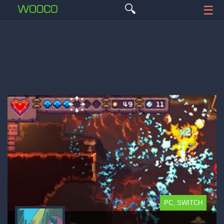
🔍
☰
PC, SWITCH