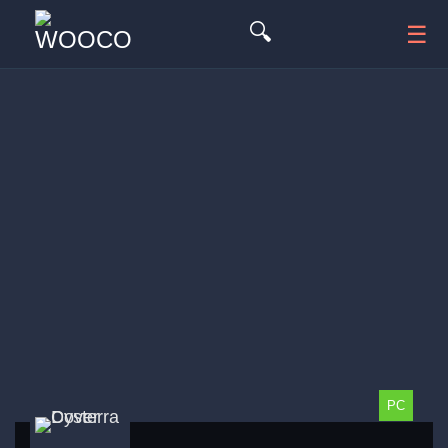
🔍
☰
PC