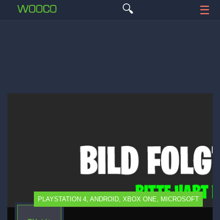
🔍
☰
PLAYSTATION 4, ANDROID, XBOX ONE, MICROSOFT