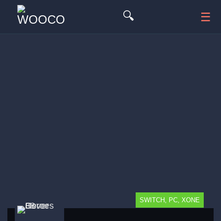
🔍
☰
SWITCH, PC, XONE