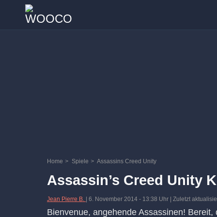
Home
>
Spiele
>
Assassins Creed Unity
Assassin’s Creed Unity 
Jean Pierre B.
|
6. November 2014
-
13:38 Uhr
| Zuletzt aktualis
Bienvenue, angehende Assassinen! Bereit, 