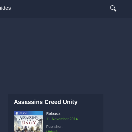
🔍
ides
Assassins Creed Unity
Release:
11. November 2014
Publisher: