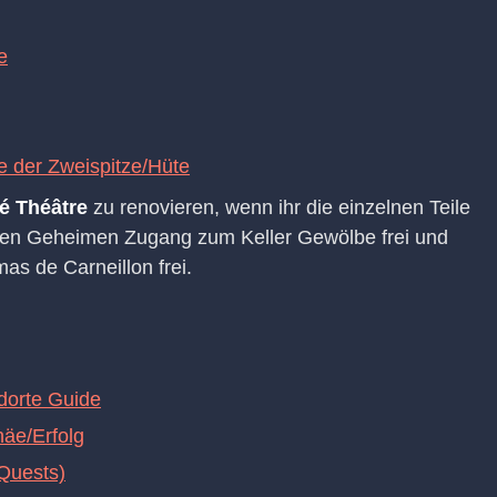
e
te der Zweispitze/Hüte
é Théâtre
zu renovieren, wenn ihr die einzelnen Teile
einen Geheimen Zugang zum Keller Gewölbe frei und
as de Carneillon frei.
dorte Guide
häe/Erfolg
Quests)