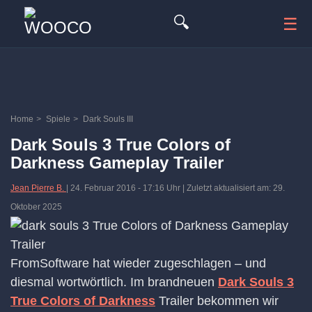
🔍
☰
Home
>
Spiele
>
Dark Souls III
Dark Souls 3 True Colors of
Darkness Gameplay Trailer
Jean Pierre B.
|
24. Februar 2016
-
17:16 Uhr
| Zuletzt aktualisiert am: 29.
Oktober 2025
FromSoftware hat wieder zugeschlagen – und
diesmal wortwörtlich. Im brandneuen
Dark Souls 3
True Colors of Darkness
Trailer bekommen wir